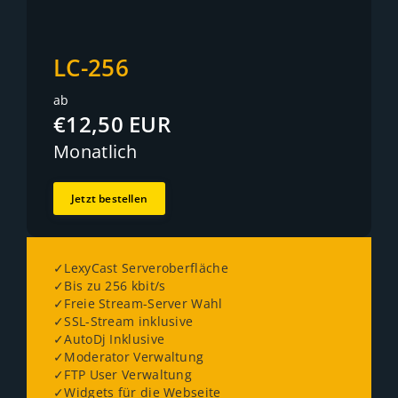
LC-256
ab
€12,50 EUR
Monatlich
Jetzt bestellen
✓LexyCast Serveroberfläche
✓Bis zu 256 kbit/s
✓Freie Stream-Server Wahl
✓SSL-Stream inklusive
✓AutoDj Inklusive
✓Moderator Verwaltung
✓FTP User Verwaltung
✓Widgets für die Webseite