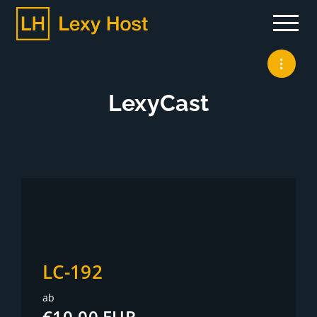
LexyCast
LC-192
ab
€10,00 EUR