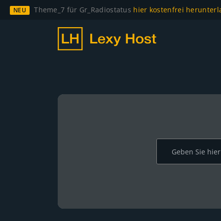
Theme_7 für Gr_Radiostatus
hier kostenfrei herunter
NEU